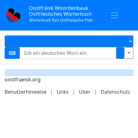
Oostfräisk Woordenbauk
Ostfriesisches Wörterbuch
Wörterbuch fürs Ostfriesische Platt
oostfraeisk.org
Benutzerhinweise
|
Links
|
Über
|
Datenschutz