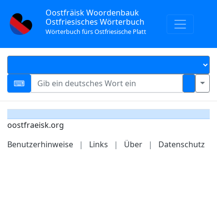
Oostfräisk Woordenbauk
Ostfriesisches Wörterbuch
Wörterbuch fürs Ostfriesische Platt
oostfraeisk.org
Benutzerhinweise
|
Links
|
Über
|
Datenschutz