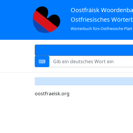
Oostfräisk Woordenb
Ostfriesisches Wörter
Wörterbuch fürs Ostfriesische Platt
oostfraeisk.org