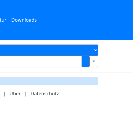
tur
Downloads
|
Über
|
Datenschutz