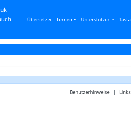
auk
buch
Übersetzer
Lernen
Unterstützen
Tasta
Benutzerhinweise
|
Links