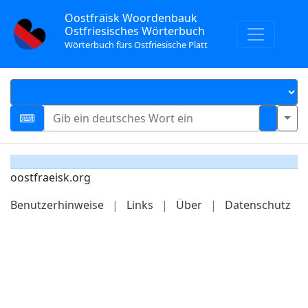
Oostfräisk Woordenbauk
Ostfriesisches Wörterbuch
Wörterbuch fürs Ostfriesische Platt
oostfraeisk.org
Benutzerhinweise
|
Links
|
Über
|
Datenschutz