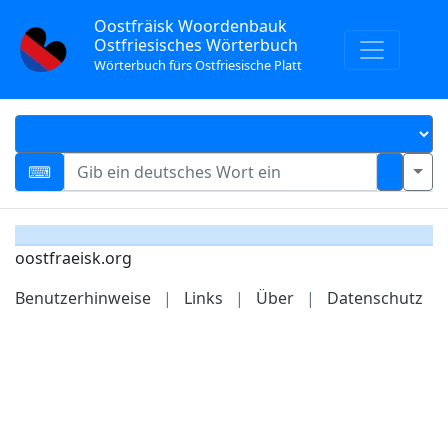
Oostfräisk Woordenbauk
Ostfriesisches Wörterbuch
Wörterbuch fürs Ostfriesische Platt
oostfraeisk.org
Benutzerhinweise
|
Links
|
Über
|
Datenschutz