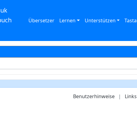
auk
buch
Übersetzer
Lernen
Unterstützen
Tasta
Benutzerhinweise
|
Links