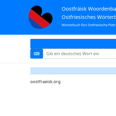
Oostfräisk Woordenb
Ostfriesisches Wörter
Wörterbuch fürs Ostfriesische Platt
oostfraeisk.org