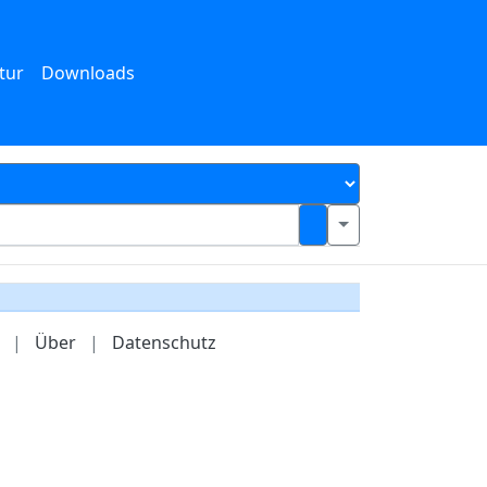
tur
Downloads
|
Über
|
Datenschutz