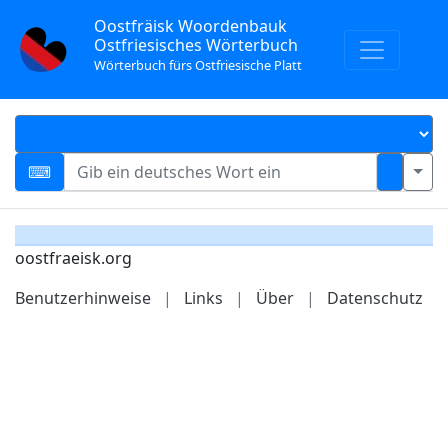
Oostfräisk Woordenbauk
Ostfriesisches Wörterbuch
Wörterbuch fürs Ostfriesische Platt
oostfraeisk.org
Benutzerhinweise
|
Links
|
Über
|
Datenschutz