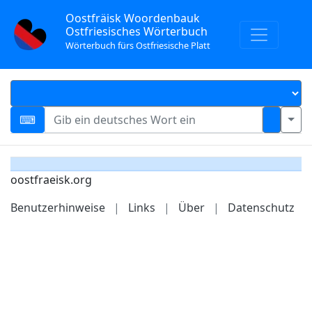
Oostfräisk Woordenbauk
Ostfriesisches Wörterbuch
Wörterbuch fürs Ostfriesische Platt
oostfraeisk.org
Benutzerhinweise
|
Links
|
Über
|
Datenschutz