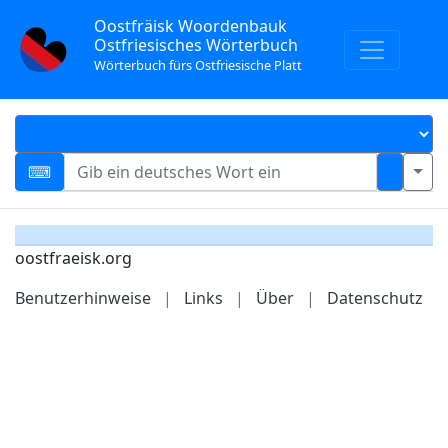
Oostfräisk Woordenbauk
Ostfriesisches Wörterbuch
Wörterbuch fürs Ostfriesische Platt
oostfraeisk.org
Benutzerhinweise
|
Links
|
Über
|
Datenschutz