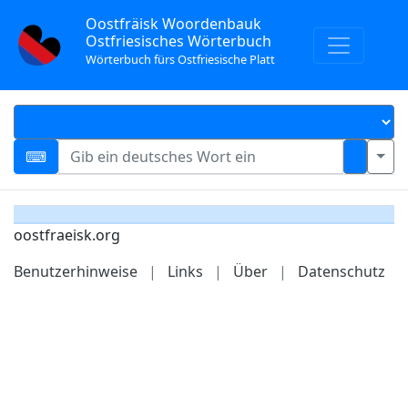
Oostfräisk Woordenbauk
Ostfriesisches Wörterbuch
Wörterbuch fürs Ostfriesische Platt
oostfraeisk.org
Benutzerhinweise
|
Links
|
Über
|
Datenschutz