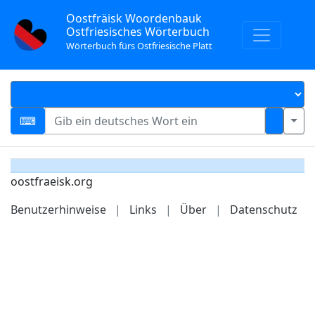
Oostfräisk Woordenbauk
Ostfriesisches Wörterbuch
Wörterbuch fürs Ostfriesische Platt
oostfraeisk.org
Benutzerhinweise
|
Links
|
Über
|
Datenschutz