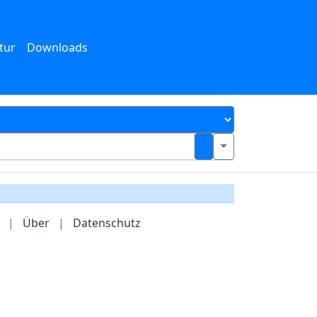
tur
Downloads
|
Über
|
Datenschutz