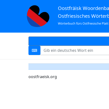
Oostfräisk Woordenb
Ostfriesisches Wörter
Wörterbuch fürs Ostfriesische Platt
oostfraeisk.org