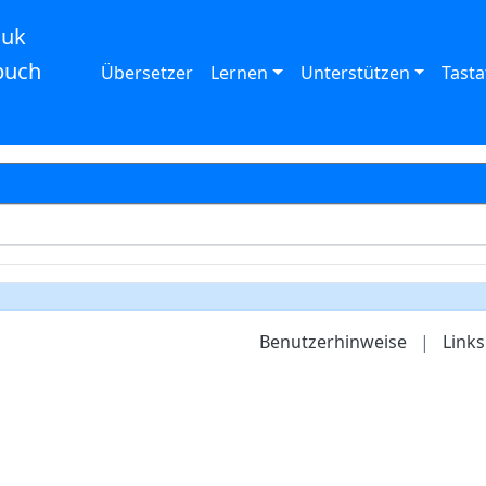
auk
buch
Übersetzer
Lernen
Unterstützen
Tasta
Benutzerhinweise
|
Links