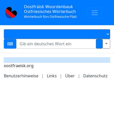
Oostfräisk Woordenbauk
Ostfriesisches Wörterbuch
Wörterbuch fürs Ostfriesische Platt
oostfraeisk.org
Benutzerhinweise
|
Links
|
Über
|
Datenschutz