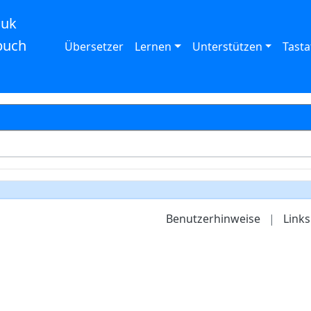
auk
buch
Übersetzer
Lernen
Unterstützen
Tasta
Benutzerhinweise
|
Links