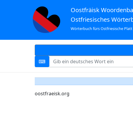
Oostfräisk Woordenb
Ostfriesisches Wörter
Wörterbuch fürs Ostfriesische Platt
oostfraeisk.org