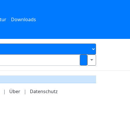
tur
Downloads
|
Über
|
Datenschutz