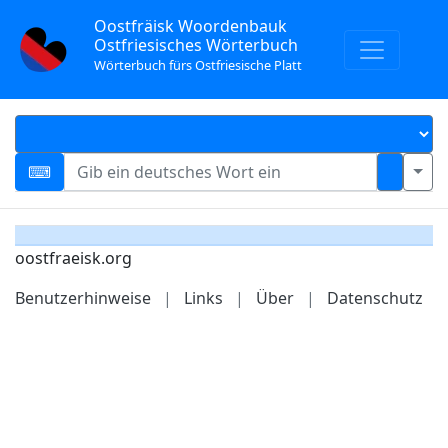
Oostfräisk Woordenbauk
Ostfriesisches Wörterbuch
Wörterbuch fürs Ostfriesische Platt
oostfraeisk.org
Benutzerhinweise
|
Links
|
Über
|
Datenschutz