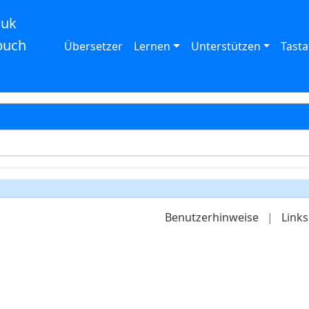
auk
buch
Übersetzer
Lernen
Unterstützen
Tasta
Benutzerhinweise
|
Links