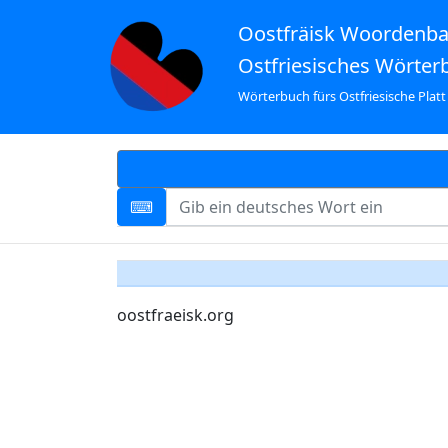
Oostfräisk Woordenb
Ostfriesisches Wörter
Wörterbuch fürs Ostfriesische Platt
oostfraeisk.org