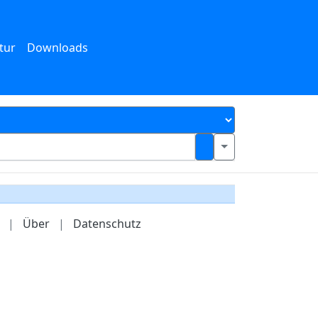
tur
Downloads
|
Über
|
Datenschutz