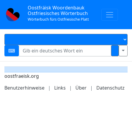
Oostfräisk Woordenbauk
Ostfriesisches Wörterbuch
Wörterbuch fürs Ostfriesische Platt
oostfraeisk.org
Benutzerhinweise
|
Links
|
Über
|
Datenschutz