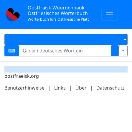
Oostfräisk Woordenbauk
Ostfriesisches Wörterbuch
Wörterbuch fürs Ostfriesische Platt
oostfraeisk.org
Benutzerhinweise
|
Links
|
Über
|
Datenschutz