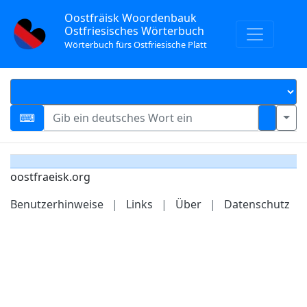
Oostfräisk Woordenbauk
Ostfriesisches Wörterbuch
Wörterbuch fürs Ostfriesische Platt
oostfraeisk.org
Benutzerhinweise
|
Links
|
Über
|
Datenschutz