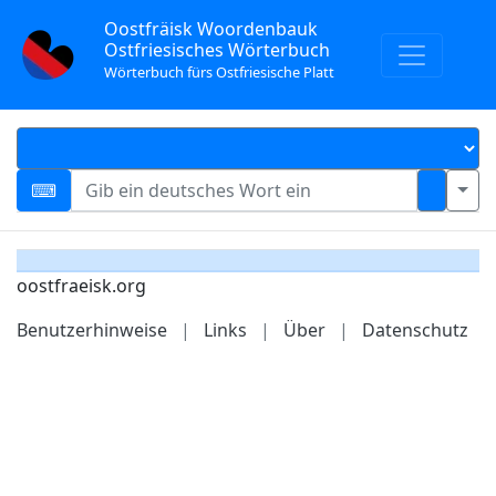
Oostfräisk Woordenbauk
Ostfriesisches Wörterbuch
Wörterbuch fürs Ostfriesische Platt
oostfraeisk.org
Benutzerhinweise
|
Links
|
Über
|
Datenschutz