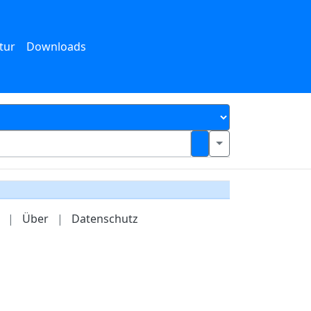
tur
Downloads
|
Über
|
Datenschutz