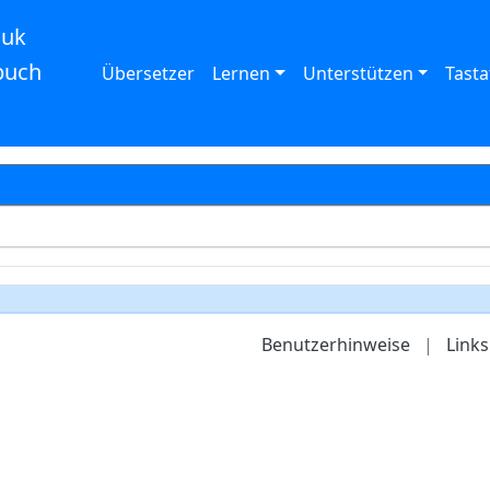
auk
buch
Übersetzer
Lernen
Unterstützen
Tasta
Benutzerhinweise
|
Links