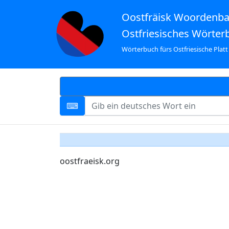
Oostfräisk Woordenb
Ostfriesisches Wörter
Wörterbuch fürs Ostfriesische Platt
oostfraeisk.org