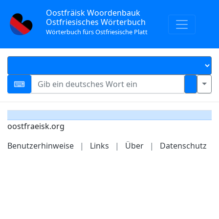
Oostfräisk Woordenbauk
Ostfriesisches Wörterbuch
Wörterbuch fürs Ostfriesische Platt
oostfraeisk.org
Benutzerhinweise
|
Links
|
Über
|
Datenschutz