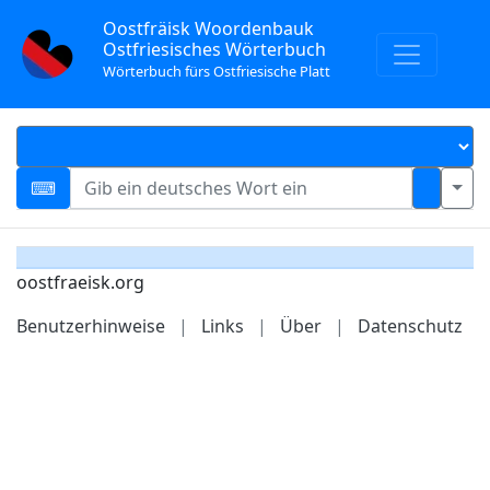
Oostfräisk Woordenbauk
Ostfriesisches Wörterbuch
Wörterbuch fürs Ostfriesische Platt
oostfraeisk.org
Benutzerhinweise
|
Links
|
Über
|
Datenschutz