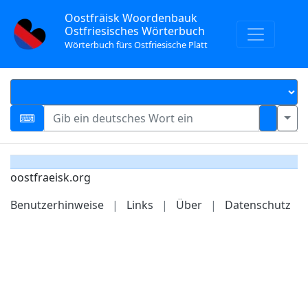
Oostfräisk Woordenbauk
Ostfriesisches Wörterbuch
Wörterbuch fürs Ostfriesische Platt
oostfraeisk.org
Benutzerhinweise
|
Links
|
Über
|
Datenschutz