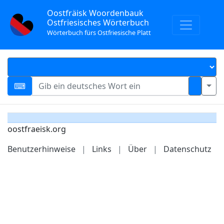
Oostfräisk Woordenbauk
Ostfriesisches Wörterbuch
Wörterbuch fürs Ostfriesische Platt
oostfraeisk.org
Benutzerhinweise
|
Links
|
Über
|
Datenschutz