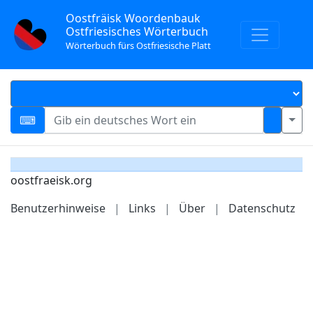
Oostfräisk Woordenbauk
Ostfriesisches Wörterbuch
Wörterbuch fürs Ostfriesische Platt
oostfraeisk.org
Benutzerhinweise
|
Links
|
Über
|
Datenschutz