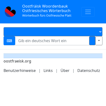
Oostfräisk Woordenbauk
Ostfriesisches Wörterbuch
Wörterbuch fürs Ostfriesische Platt
oostfraeisk.org
Benutzerhinweise
|
Links
|
Über
|
Datenschutz