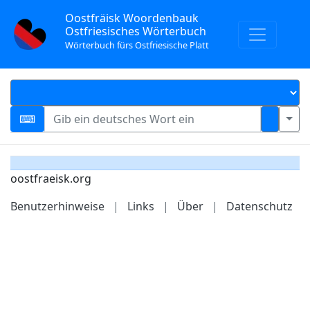
Oostfräisk Woordenbauk
Ostfriesisches Wörterbuch
Wörterbuch fürs Ostfriesische Platt
oostfraeisk.org
Benutzerhinweise
|
Links
|
Über
|
Datenschutz