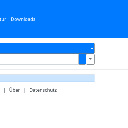
tur
Downloads
|
Über
|
Datenschutz