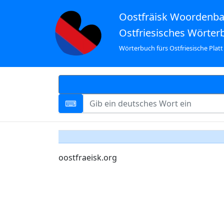
Oostfräisk Woordenb
Ostfriesisches Wörter
Wörterbuch fürs Ostfriesische Platt
oostfraeisk.org