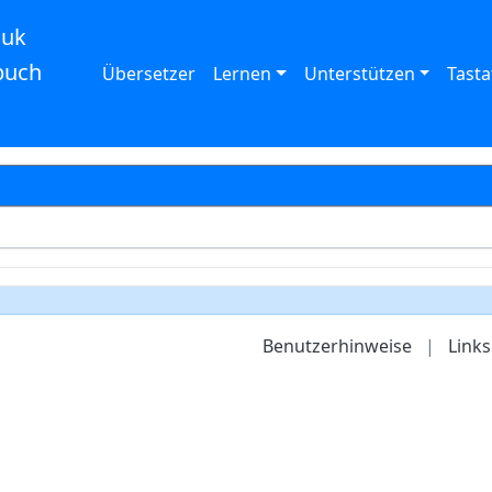
auk
buch
Übersetzer
Lernen
Unterstützen
Tasta
Benutzerhinweise
|
Links