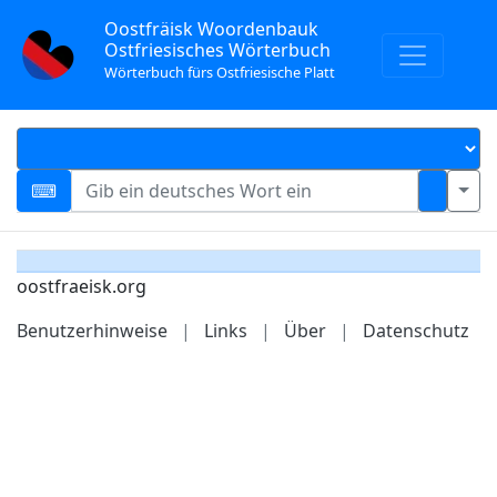
Oostfräisk Woordenbauk
Ostfriesisches Wörterbuch
Wörterbuch fürs Ostfriesische Platt
oostfraeisk.org
Benutzerhinweise
|
Links
|
Über
|
Datenschutz