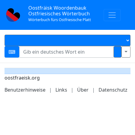
Oostfräisk Woordenbauk
Ostfriesisches Wörterbuch
Wörterbuch fürs Ostfriesische Platt
oostfraeisk.org
Benutzerhinweise
|
Links
|
Über
|
Datenschutz