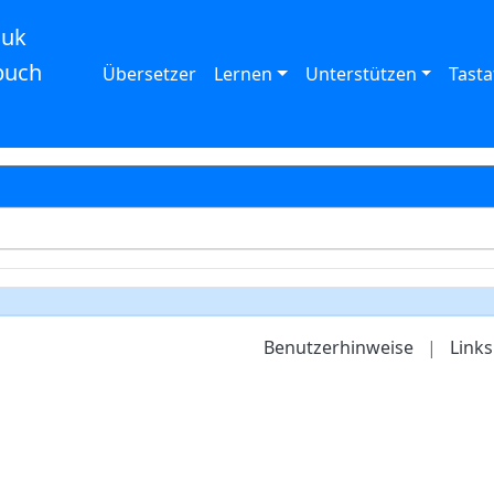
auk
buch
Übersetzer
Lernen
Unterstützen
Tasta
Benutzerhinweise
|
Links