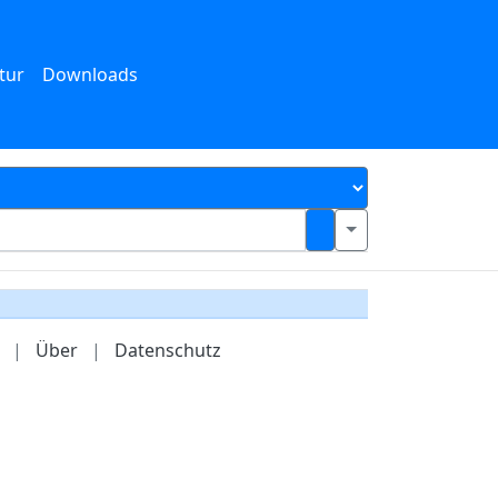
tur
Downloads
|
Über
|
Datenschutz