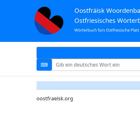
Oostfräisk Woordenb
Ostfriesisches Wörter
Wörterbuch fürs Ostfriesische Platt
oostfraeisk.org