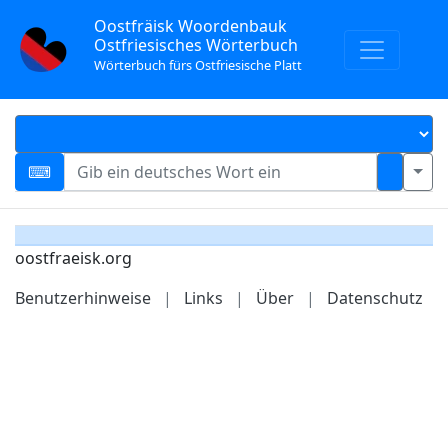
Oostfräisk Woordenbauk
Ostfriesisches Wörterbuch
Wörterbuch fürs Ostfriesische Platt
oostfraeisk.org
Benutzerhinweise
|
Links
|
Über
|
Datenschutz