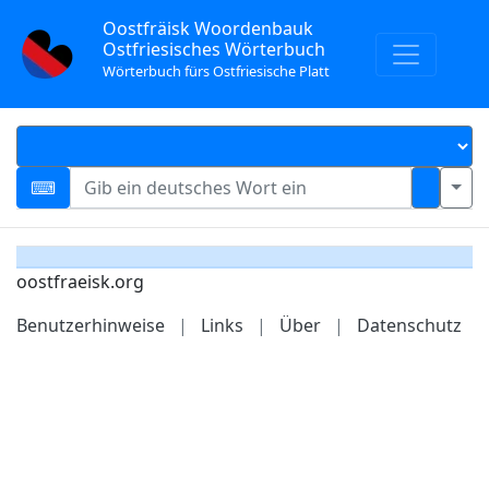
Oostfräisk Woordenbauk
Ostfriesisches Wörterbuch
Wörterbuch fürs Ostfriesische Platt
oostfraeisk.org
Benutzerhinweise
|
Links
|
Über
|
Datenschutz