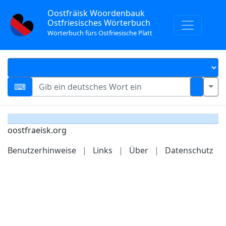
Oostfräisk Woordenbauk
Ostfriesisches Wörterbuch
Wörterbuch fürs Ostfriesische Platt
oostfraeisk.org
Benutzerhinweise
|
Links
|
Über
|
Datenschutz