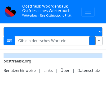
Oostfräisk Woordenbauk
Ostfriesisches Wörterbuch
Wörterbuch fürs Ostfriesische Platt
oostfraeisk.org
Benutzerhinweise
|
Links
|
Über
|
Datenschutz