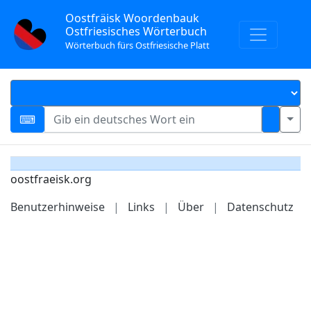
Oostfräisk Woordenbauk
Ostfriesisches Wörterbuch
Wörterbuch fürs Ostfriesische Platt
oostfraeisk.org
Benutzerhinweise
|
Links
|
Über
|
Datenschutz