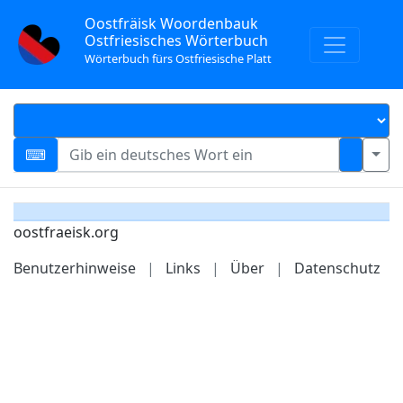
Oostfräisk Woordenbauk
Ostfriesisches Wörterbuch
Wörterbuch fürs Ostfriesische Platt
oostfraeisk.org
Benutzerhinweise
|
Links
|
Über
|
Datenschutz