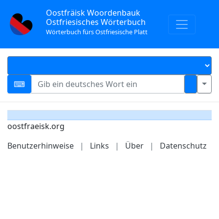
Oostfräisk Woordenbauk
Ostfriesisches Wörterbuch
Wörterbuch fürs Ostfriesische Platt
oostfraeisk.org
Benutzerhinweise
|
Links
|
Über
|
Datenschutz