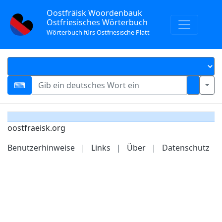
Oostfräisk Woordenbauk
Ostfriesisches Wörterbuch
Wörterbuch fürs Ostfriesische Platt
oostfraeisk.org
Benutzerhinweise
|
Links
|
Über
|
Datenschutz