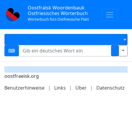
Oostfräisk Woordenbauk
Ostfriesisches Wörterbuch
Wörterbuch fürs Ostfriesische Platt
oostfraeisk.org
Benutzerhinweise
|
Links
|
Über
|
Datenschutz