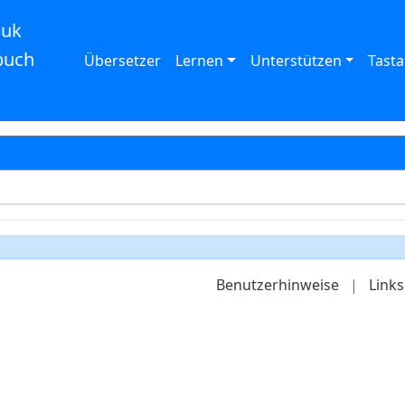
auk
buch
Übersetzer
Lernen
Unterstützen
Tasta
Benutzerhinweise
|
Links