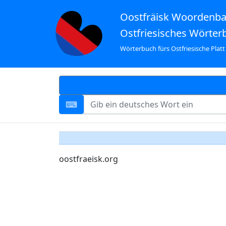
Oostfräisk Woordenb
Ostfriesisches Wörter
Wörterbuch fürs Ostfriesische Platt
oostfraeisk.org