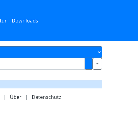
tur
Downloads
|
Über
|
Datenschutz