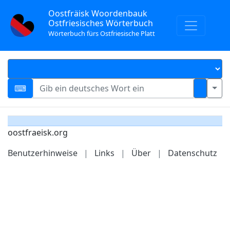
Oostfräisk Woordenbauk
Ostfriesisches Wörterbuch
Wörterbuch fürs Ostfriesische Platt
oostfraeisk.org
Benutzerhinweise
|
Links
|
Über
|
Datenschutz