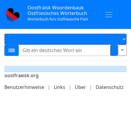
Oostfräisk Woordenbauk
Ostfriesisches Wörterbuch
Wörterbuch fürs Ostfriesische Platt
oostfraeisk.org
Benutzerhinweise
|
Links
|
Über
|
Datenschutz