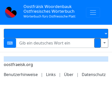
Oostfräisk Woordenbauk
Ostfriesisches Wörterbuch
Wörterbuch fürs Ostfriesische Platt
oostfraeisk.org
Benutzerhinweise
|
Links
|
Über
|
Datenschutz