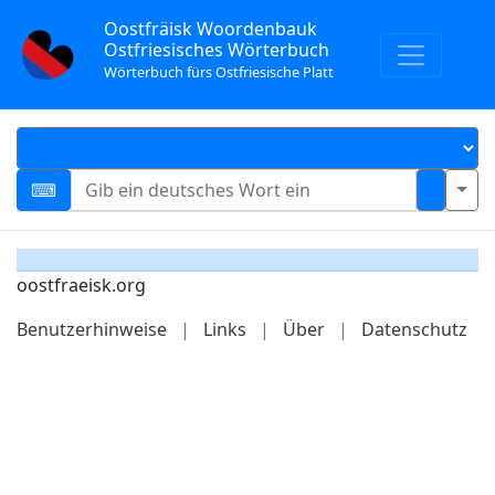
Oostfräisk Woordenbauk
Ostfriesisches Wörterbuch
Wörterbuch fürs Ostfriesische Platt
oostfraeisk.org
Benutzerhinweise
|
Links
|
Über
|
Datenschutz