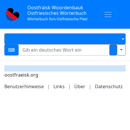
Oostfräisk Woordenbauk
Ostfriesisches Wörterbuch
Wörterbuch fürs Ostfriesische Platt
oostfraeisk.org
Benutzerhinweise
|
Links
|
Über
|
Datenschutz