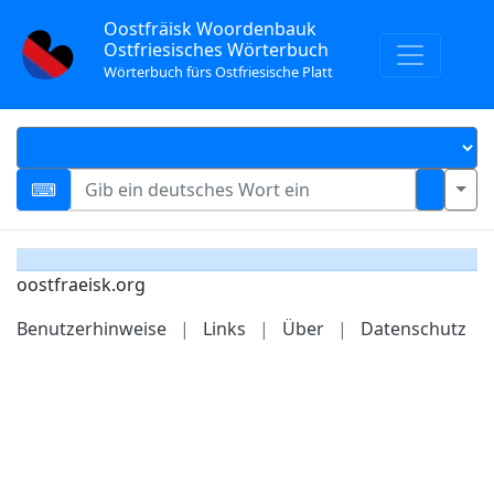
Oostfräisk Woordenbauk
Ostfriesisches Wörterbuch
Wörterbuch fürs Ostfriesische Platt
oostfraeisk.org
Benutzerhinweise
|
Links
|
Über
|
Datenschutz