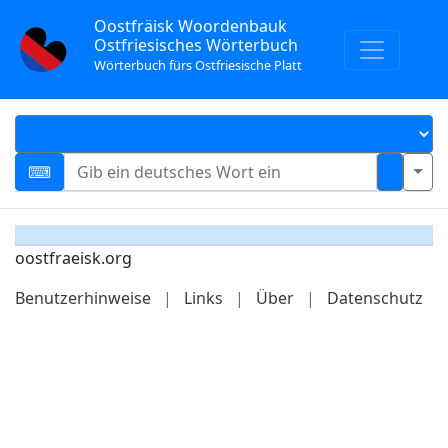
Oostfräisk Woordenbauk
Ostfriesisches Wörterbuch
Wörterbuch fürs Ostfriesische Platt
oostfraeisk.org
Benutzerhinweise
|
Links
|
Über
|
Datenschutz