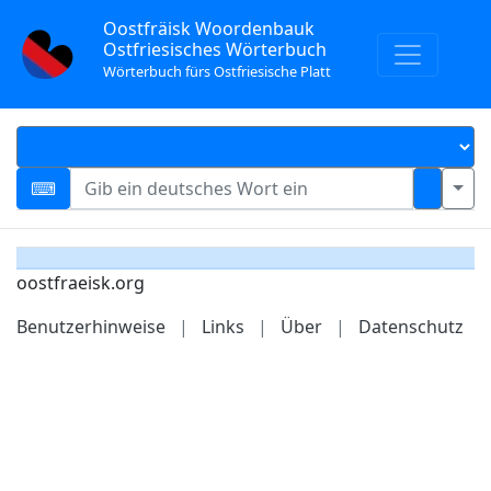
Oostfräisk Woordenbauk
Ostfriesisches Wörterbuch
Wörterbuch fürs Ostfriesische Platt
oostfraeisk.org
Benutzerhinweise
|
Links
|
Über
|
Datenschutz